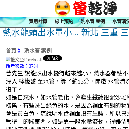
費用計算
線上預約
洗水管 案例
水管清
熱水龍頭出水量小... 新北 三重 
首頁
》
洗水管 案例
觀看次數：3784
曹先生 說龍頭出水變得越來越小，熱水器都點不
灌入 檸檬酸 至水管，等了約15分，開啟 水管
復了。
如是自來水，如水管老化，會產生鐵鏽跟泥沙堆
樣黑，有些洗出綠色的水，是因為裡面有銅的物
會是黃白色，這說明水管裡面沒有生鏽，所以只
管壁上的髒東西，如是靠一般水壓流動，很難清乾