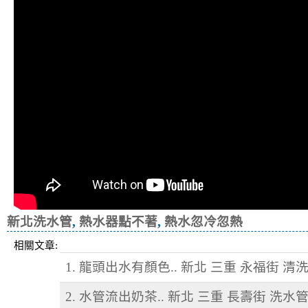
新北洗水管
,
熱水器點不著
,
熱水忽冷忽熱
相關文章:
1. 龍頭出水有顏色.. 新北 三重 永福街 清
2. 水管流出奶茶.. 新北 三重 長壽街 洗水