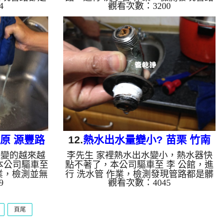
4
觀看次數：3200
色狀，本公司
都是鐵鏽，本公司裝設 高周波水管清
灌入 檸檬酸
洗機，灌入 檸檬酸 至水管，等了約15
啟 水管清洗
分，開啟 水管清洗機 ，啟動 螺旋
一開始洗不出
波 模式，一開始洗不出什麼東西，後
綠色的髒水，
台出現跟甘蔗汁一樣的髒水，兩個多小
，熱水出水量
時後，熱水出水量恢復了。 如是自來
如水管老化，
水，如水管老化，會產生鐵鏽跟泥沙堆
洗出來的水就
積，洗出來的水就會是咖啡色，地下水
氧化錳，管壁
含有氧化錳，管壁上會結成黑色管垢，
來的水會跟石
洗出來的水會跟石油一樣黑，有些洗出
的水，是因為
綠色的水，是因為裡面有銅的物質，生
鏽產生銅綠...
豐原 源豐路
12.
熱水出水量變小? 苗栗 竹南
量變的越來越
李先生 家裡熱水出水變小，熱水器快
開元路 水管清洗
本公司驅車至
點不著了，本公司驅車至 李 公館，進
業，檢測並無
行 洗水管 作業，檢測發現管路都是髒
9
觀看次數：4045
波水管清洗
東西，本公司裝設 高周波水管清洗
，等了約15
機，灌入 檸檬酸 至水管，等了約15
啟動 螺旋
分，開啟 水管清洗機 ，啟動 螺旋
頁尾
墨綠色髒水，
波 模式，一開始就洗出髒水，源源不
髒，兩個多小
絕，兩個多小時後，熱水出水量恢復熱