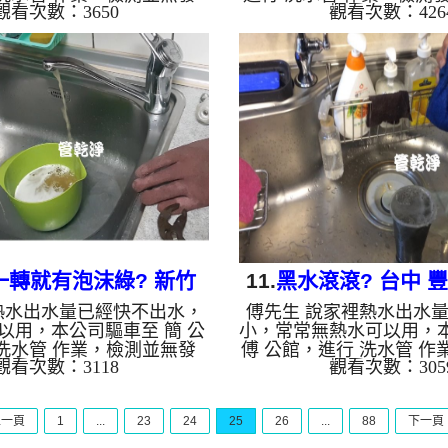
觀看次數：3650
觀看次數：426
裝設 高周波水管清洗機，
碳酸鈣，鐵管整支成了白
酸 至水管，等了約15分，開
裝設 高周波水管清洗機，
洗機 ，啟動 螺旋波 模式，
至水管，等了約15分，開
出什麼，突然流出黃色的髒
機 ，啟動 螺旋波 模式，
深土色，看起來跟巧克力可
什麼東西，後來出現跟黃
留下一坨黃泥，兩個多小時
源源不絕，兩個多小時後
出水量恢復了。 如是自來
恢復了。 如是自來水，
老化，會產生鐵鏽跟泥沙堆
會產生鐵鏽跟泥沙堆積，
的水就會是咖啡色，地下水
會是咖啡色，地下水含有
，管壁上會結成黑色管垢，
上會結成黑色管垢，洗出
會跟石油一樣黑，有些洗出
油一樣黑，有些洗出綠色
綠色的水...
裡面...
一轉就有泡沫綠? 新竹
11.
黑水滾滾? 台中 
熱水出水量已經快不出水，
傅先生 說家裡熱水出水
區 竹光路 洗水管
清洗水管
以用，本公司驅車至 簡 公
小，常常無熱水可以用，
洗水管 作業，檢測並無發
傅 公館，進行 洗水管 作
觀看次數：3118
觀看次數：305
裝設 高周波水管清洗機，
發現，本公司裝設 高周
酸 至水管，等了約15分，開
機，灌入 檸檬酸 至水管
洗機 ，啟動 螺旋波 模式，
分，開啟 水管清洗機 ，
上一頁
1
...
23
24
25
26
...
88
下一頁
出泥水，越來越濃，看起來
波 模式，一開始就洗出
一樣，兩個多小時後，熱水
突然變成黑水，越洗就越