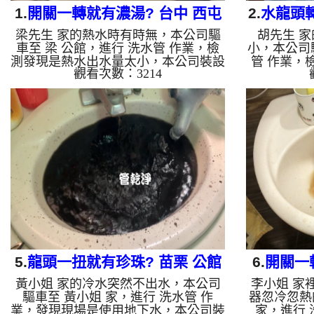
1.
開關一轉就有濃湯? 台中 西屯
2.
水龍頭轉
梁先生 家的熱水時有時無，本公司驅
胡先生 
台灣大道 洗水管
車至 梁 公館，進行 洗水管 作業，檢
小，本公司
測發現是熱水出水量太小，本公司裝設
管 作業，
觀看次數：3214
高周波水管清洗機，灌入 檸檬酸 至水
高周波水管
管，等了約15分，開啟 水管清洗機 ，
管，等了約
啟動 螺旋波 模式，剛開始洗不出什
啟動 螺旋
麼，沒多久就流出濃郁的濃湯，兩個多
麼，一下就
小時後，出水量恢復了。 如是自來
出水量恢復
水，如水管老化，會產生鐵鏽跟泥沙堆
老化，會產
積，洗出來的水就會是咖啡色，地下水
的水就會
含有氧化錳，管壁上會結成黑色管垢，
錳，管壁上
洗出來的水會跟石油一樣黑，有些洗出
水會跟石
綠色的水，是因為裡面有銅的物質，生
水，是因為
鏽產生銅綠，如是藍色的水，是因為水
銅綠，如是
龍頭合金...
5.
龍頭一扭就有珍珠? 苗栗 公館
6.
開關一
黃小姐 家的冷水突然不出水，本公司
李小姐 家
玉谷 清洗水管
北 中
驅車至 黃小姐 家，進行 洗水管 作
器忽冷忽熱
業，發現現場是使用地下水，本公司裝
家，進行 