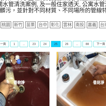
水管清洗案例, 及一般住家透天, 公寓水管
髒污，並針對不同材質、不同場所的管線
桃園
新竹
苗栗
台中
彰化
雲林
南投
嘉義
台
上一頁
1
...
23
24
25
26
...
88
下一頁