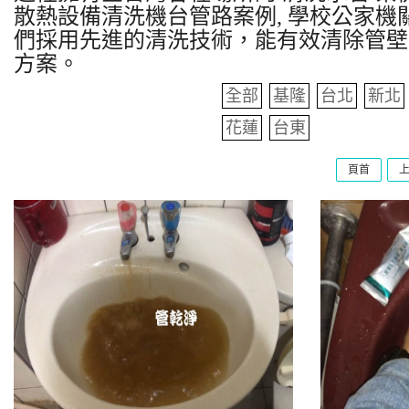
散熱設備清洗機台管路案例, 學校公家機關
們採用先進的清洗技術，能有效清除管壁
方案。
全部
基隆
台北
新北
花蓮
台東
頁首