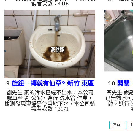
觀看次數：4416
設 高周波水管清洗機，灌入 檸檬酸 至
現，本公司
水管，等了約15分，開啟 水管清洗機
灌入 檸檬
，啟動 螺旋波 模式，一開始就洗出黑
啟 水管清
色異物，看起來像是奶茶裡的珍珠一
剛開始洗不
樣，突然水變成黑色，四個多小時後，
水，又變成
出水量恢復了。 如是自來水，如水管
可一樣，還
老化，會產生鐵鏽跟泥沙堆積，洗出來
後，熱水
的水就會是咖啡色，地下水含有氧化
水，如水管
錳，管壁上會結成黑色管垢，洗出來的
積，洗出來
水會跟石油一樣黑，有些洗出綠色的
含有氧化錳
水，是因為裡面有銅的物質，生鏽產生
洗出來的水
銅綠，如是藍...
9.
旋鈕一轉就有仙草? 新竹 東區
10.
開關
劉先生 家的冷水已經不出水，本公司
簡先生 說
建新路 清洗水管
北
驅車至 劉 公館，進行 洗水管 作業，
已無熱水可
檢測發現現場是使用地下水，本公司裝
館，進行 
觀看次數：3171
設 高周波水管清洗機，灌入 檸檬酸 至
現，本公司
水管，等了約15分，開啟 水管清洗機
灌入 檸檬
，啟動 螺旋波 模式，一開始就洗出黑
啟 水管清
頁首
色泥水，看起來像是仙草一樣，四個多
一開始就洗
小時後，出水量恢復了。 如是自來
跟泡沫綠茶