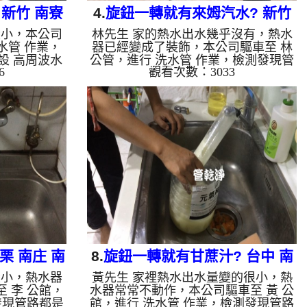
新竹 南寮
4.
旋鈕一轉就有來姆汽水? 新竹
變小，本公司
林先生 家的熱水出水幾乎沒有，熱水
清洗
東區 水利路 洗水管
水管 作業，
器已經變成了裝飾，本公司驅車至 林
設 高周波水
公管，進行 洗水管 作業，檢測發現管
6
觀看次數：3033
至水管，等了
路都是結晶，本公司裝設 高周波水管
 ，啟動 螺旋
清洗機，灌入 檸檬酸 至水管，等了約
什麼，一下變
15分，開啟 水管清洗機 ，啟動 螺旋
小時後，熱水
波 模式，剛開始就洗出綠色髒水，看
來水，如水管
起來像是萊姆汽水，一下變成了黃色髒
堆積，洗出來
水，兩個多小時後，熱水出水量恢復
水含有氧化
了。 如是自來水，如水管老化，會產
垢，洗出來的
生鐵鏽跟泥沙堆積，洗出來的水就會是
洗出綠色的
咖啡色，地下水含有氧化錳，管壁上會
質，生鏽產生
結成黑色管垢，洗出來的水會跟石油一
因為水龍頭合
樣黑，有些洗出綠色的水，是因為裡面
有銅的物質...
栗 南庄 南
8.
旋鈕一轉就有甘蔗汁? 台中 南
變小，熱水器
黃先生 家裡熱水出水量變的很小，熱
管
屯 南光路 清洗水管
 李 公館，
水器常常不動作，本公司驅車至 黃 公
發現管路都是
館，進行 洗水管 作業，檢測發現管路