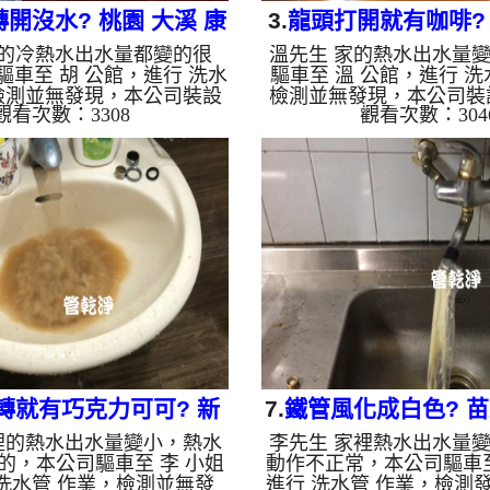
開沒水? 桃園 大溪 康
3.
龍頭打開就有咖啡? 
家的冷熱水出水量都變的很
溫先生 家的熱水出水量
莊路 清洗水管
西濱路 水管
驅車至 胡 公館，進行 洗水
驅車至 溫 公館，進行 洗
檢測並無發現，本公司裝設
檢測並無發現，本公司裝
觀看次數：3308
觀看次數：304
清洗機，灌入 檸檬酸 至水
管清洗機，灌入 檸檬酸 
15分，開啟 水管清洗機 ，
約15分，開啟 水管清洗機
波 模式，剛開始洗不出什
波 模式，剛開始洗不出
流出髒水，兩個多小時後，
成了咖啡色髒水，兩個多
了。 如是自來水，如水管
出水量恢復了。 如是自
生鐵鏽跟泥沙堆積，洗出來
老化，會產生鐵鏽跟泥沙
是咖啡色，地下水含有氧化
的水就會是咖啡色，地下
會結成黑色管垢，洗出來的
錳，管壁上會結成黑色管
油一樣黑，有些洗出綠色的
水會跟石油一樣黑，有些
裡面有銅的物質，生鏽產生
水，是因為裡面有銅的物
藍色的水，是因為水龍頭合
銅綠，如是藍色的水，是
金的養化造成...
金的養化造...
轉就有巧克力可可? 新
7.
鐵管風化成白色? 苗
裡的熱水出水量變小，熱水
李先生 家裡熱水出水量
和 景平路 水管清洗
庄老街 洗水
的，本公司驅車至 李 小姐
動作不正常，本公司驅車至
洗水管 作業，檢測並無發
進行 洗水管 作業，檢測