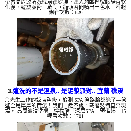
帶著高周波清洗機前往處理。注入弱酸檸檬酸靜置軟
化後，螺旋脈衝一啟動，龍頭瞬間噴出土色水！看起
觀看次數：826
來像是中藥湯，源源不絕，兩個多小時後，出水變乾
淨出水量也變大了。 為什麼水管需要定期「大掃
除」？ 單靠水壓帶不走管壁陳年汙垢。不同的水質
顏色，反映了不同的居家隱患： 棕色（鐵鏽）： 管
線老化徵兆。 黑色（氧化錳）： 常見於地下水源。
綠色（銅綠）： 銅合金接頭氧化。 乳白（生物
膜）： 細菌...
3.
這洗的不是溫泉.. 是泥漿派對.. 宜蘭 礁溪
余先生工作的飯店整修，檢測 SPA 管路臉都綠了—管
德陽路 洗溫泉管路
壁全是厚厚的黃泥！我們二話不說，載著裝備直奔現
場。 高周波清洗機＋檸檬酸「深層SPA」預備起！15
觀看次數：1701
分鐘後開啟最強螺旋波模式，積攢多年的泥漿瞬間噴
發，畫面超震撼！清洗過後，水質從「黃泥湯」變回
「清澈泉」，連出水量都回春了！ 管路塞住別心