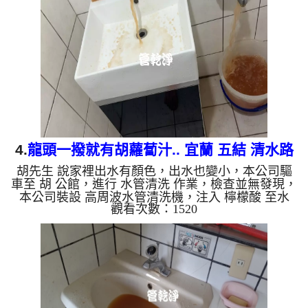
煩，找我們清洗最心安！ ...
4.
龍頭一撥就有胡蘿蔔汁.. 宜蘭 五結 清水路
胡先生 說家裡出水有顏色，出水也變小，本公司驅
洗水管
車至 胡 公館，進行 水管清洗 作業，檢查並無發現，
本公司裝設 高周波水管清洗機，注入 檸檬酸 至水
觀看次數：1520
管，等了約15分，開啟 水管清洗機 ，啟動 螺旋波 模
式，一洗水管就流出鐵鏽水，看起來像是胡蘿蔔汁，
兩個多小時後，出水變乾淨出水量也變大了。 如是
自來水，如水管老化，會產生鐵鏽跟泥沙堆積，洗出
來的水就會是咖啡色，地下水含有氧化錳，管壁上會
結成黑色管垢，洗出來的水會跟石油一樣黑，有些洗
出綠色的水，是因為裡面有銅的物質，生鏽產生銅
綠，如是藍色的水，是...