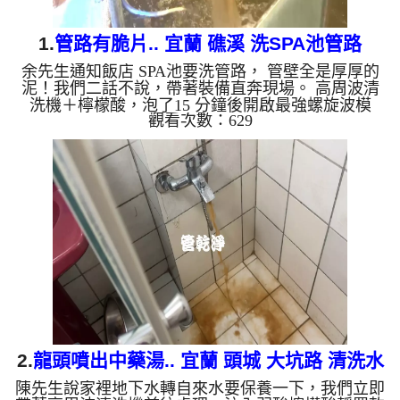
1.
管路有脆片.. 宜蘭 礁溪 洗SPA池管路
余先生通知飯店 SPA池要洗管路， 管壁全是厚厚的
泥！我們二話不說，帶著裝備直奔現場。 高周波清
洗機＋檸檬酸，泡了15 分鐘後開啟最強螺旋波模
觀看次數：629
式，多年的泥漿瞬間噴發，地面都是一片片的脆片！
清洗過後，水質從「黃泥湯」變回「清澈泉」，連出
水量都恢復正常了！ 管路塞住別心煩，找我們清洗
最心安！ 清洗水管, 水管清洗, 洗水管, 熱水忽冷忽熱
...
2.
龍頭噴出中藥湯.. 宜蘭 頭城 大坑路 清洗水
陳先生說家裡地下水轉自來水要保養一下，我們立即
管