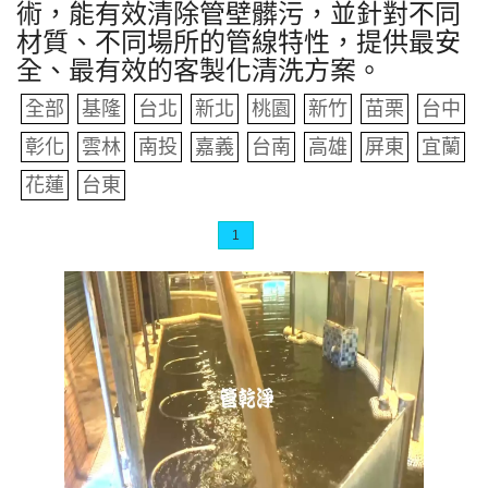
術，能有效清除管壁髒污，並針對不同
材質、不同場所的管線特性，提供最安
全、最有效的客製化清洗方案。
全部
基隆
台北
新北
桃園
新竹
苗栗
台中
彰化
雲林
南投
嘉義
台南
高雄
屏東
宜蘭
花蓮
台東
1