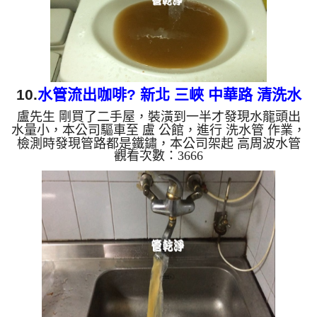
會跟石油一...
10.
水管流出咖啡? 新北 三峽 中華路 清洗水
盧先生 剛買了二手屋，裝潢到一半才發現水龍頭出
管
水量小，本公司驅車至 盧 公館，進行 洗水管 作業，
檢測時發現管路都是鐵鏽，本公司架起 高周波水管
觀看次數：3666
清洗機，灌入 檸檬酸水 至管路裡面，等了約15分，
開啟 水管清洗機 ，啟動 螺旋波 模式，一開始就流出
黃色髒水，突然轉變成棕色髒水，像是咖啡一樣，如
下圖片影片，一個多小時後， 出水量恢復正常，盧
先生能正常用水了!! 如是自來水，如水管老化，會產
生鐵鏽跟泥沙堆積，洗出來的水就會是咖啡色，地下
水含有氧化錳，管壁上會結成黑色管垢，洗出來的水
會跟石油一樣黑...