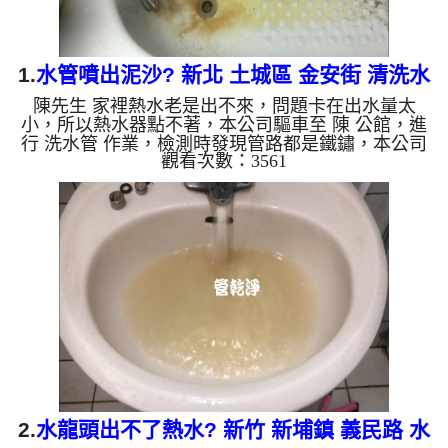
1.
水管噴出泥沙? 新北 土城區 金安街 清洗水
陳先生 家裡熱水老是出不來，問題卡在出水量太
管
小，所以熱水器點不著，本公司驅車至 陳 公館，進
行 洗水管 作業，檢測時發現管路都是鐵鏽，本公司
觀看次數：3561
架起 高周波水管清洗機，灌入 檸檬酸水 至管路裡
面，等了約15分，開啟 水管清洗機 ，啟動 脈衝 模
式，一開始就洗出洗黃色髒水，越洗就越髒，還留下
一堆泥沙在浴缸，如下圖片影片，一個多小時後，
熱水出水量恢復了，陳先生有熱水可用了!! 如是自來
水，如水管老化，會產生鐵鏽跟泥沙堆積，洗出來的
水就會是咖啡色，地下水含有氧化錳，管壁上會結成
黑色管垢，洗出來的水...
2.
水龍頭出不了熱水? 新竹 新埔鎮 義民路 水