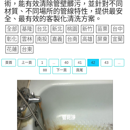
術，能有效清除管壁髒污，並針對不同
材質、不同場所的管線特性，提供最安
全、最有效的客製化清洗方案。
全部
基隆
台北
新北
桃園
新竹
苗栗
台中
彰化
雲林
南投
嘉義
台南
高雄
屏東
宜蘭
花蓮
台東
頁首
上一頁
1
...
40
41
42
43
...
88
下一頁
頁尾