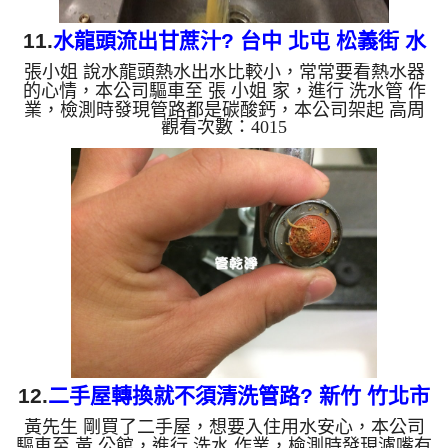
11.
水龍頭流出甘蔗汁? 台中 北屯 松義街 水
張小姐 說水龍頭熱水出水比較小，常常要看熱水器
管清洗
的心情，本公司驅車至 張 小姐 家，進行 洗水管 作
業，檢測時發現管路都是碳酸鈣，本公司架起 高周
觀看次數：4015
波水管清洗機，灌入 檸檬酸水 至管路裡面，等了約
15分，開啟 水管清洗機 ，啟動 螺旋波 模式，一開始
沒洗出什麼，沒多久就慢慢流出白色髒水，突然轉變
成黃色髒水，像是甘蔗汁一樣，如下圖片影片，一個
多小時後， 出水量明顯變大，張小姐能正常用水了!!
如是自來水，如水管老化，會產生鐵鏽跟泥沙堆積，
洗出來的水就會是咖啡色，地下水含有氧化錳，管壁
上會結成黑色...
12.
二手屋轉換就不須清洗管路? 新竹 竹北市
黃先生 剛買了二手屋，想要入住用水安心，本公司
台科路 洗水管
驅車至 黃 公館，進行 洗水 作業，檢測時發現濾嘴有