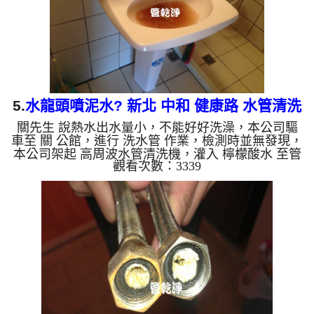
洗出綠色的水，...
5.
水龍頭噴泥水? 新北 中和 健康路 水管清洗
關先生 說熱水出水量小，不能好好洗澡，本公司驅
車至 關 公館，進行 洗水管 作業，檢測時並無發現，
本公司架起 高周波水管清洗機，灌入 檸檬酸水 至管
觀看次數：3339
路裡面，等了約15分，開啟 水管清洗機 ，啟動 脈
衝 模式，一開始就洗出棕色髒水，越洗就越髒，後
面變成了超濃郁棕色髒水，像是泥水一般，如下圖片
影片，一個多小時後， 出水量變大了，關先生能正
常用水了!! 如是自來水，如水管老化，會產生鐵鏽跟
泥沙堆積，洗出來的水就會是咖啡色，地下水含有氧
化錳，管壁上會結成黑色管垢，洗出來的水會跟石油
一樣黑，有些洗出...