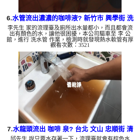
6.
水管流出濃濃的咖啡液? 新竹市 興學街 洗
李先生 家的流理臺及廁所出水量都小，而且都會流
水管
出有顏色的水，讓他很困擾，本公司驅車至 李 公
館，進行 洗水管 作業，檢測時就發現熱水軟管有厚
觀看次數：3521
厚的碳酸鈣，本公司架起 高周波水管清洗機，灌
入 檸檬酸水 至管路裡面，等了約15分，開啟 水管清
洗機 ，啟動 脈衝 模式，一開始就洗出棕色髒水，越
洗就越髒，後面變成了超濃郁棕色咖啡液，像是湧泉
一般，如下圖片影片，過程中管路不時堵塞，改用特
殊工法處理，兩個多小時後， 出水量變大了，李先
生能正常用水了!! 如是自來水，如水管老化，會產生
鐵鏽跟泥沙堆積，洗出...
7.
水龍頭流出 咖啡 泉? 台北 文山 忠順街 清
邱先生 說只要水存著一下，流理臺就會有棕色水
洗水管