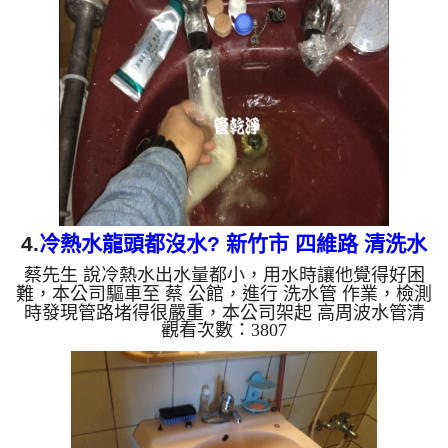
開始就洗出黃白色髒水，越洗就越混濁，沒多久變成
了泥水，如下圖片影片，一個多小時後， 熱出水量
恢復了，林小姐能洗熱水澡了!! 如是自來水，如水管
老化，會產生鐵鏽跟泥沙堆積，洗出來的水就會是咖
啡色，地下水含有氧化錳，管壁上會結成黑色管垢，
洗出來的水會跟...
4.
冷熱水龍頭都沒水? 新竹市 四維路 清洗水
蔡先生 說冷熱水出水量都小，用水時讓他覺得好困
管
難，本公司驅車至 蔡 公館，進行 洗水管 作業，檢測
時發現管路堵得很嚴重，本公司架起 高周波水管清
觀看次數：3807
洗機，灌入 檸檬酸水 至管路裡面，等了約15分，開
啟 水管清洗機 ，啟動 脈衝 模式，一開始就洗出黃色
髒水，越洗就越混濁，如下圖片影片，一個多小時
後， 冷熱出水量都恢復了，蔡先生能正常用水了!! 如
是自來水，如水管老化，會產生鐵鏽跟泥沙堆積，洗
出來的水就會是咖啡色，地下水含有氧化錳，管壁上
會結成黑色管垢，洗出來的水會跟石油一樣黑，有些