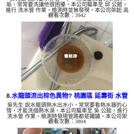
垢，常常要洗讓他很困擾，本公司驅車至 邱 公館，
進行 洗水管 作業，檢測時並無發現，本公司架起 高
觀看次數：3942
周波水管清洗機，灌入 檸檬酸水 至管路裡面，等了
約15分，開啟 水管清洗機 ，啟動 螺旋波 模式，一開
始就洗出白色髒水，越洗就越髒，後面變成了棕色髒
水，像是咖啡一像的湧泉，如下圖片影片，一個多小
時後， 出水恢復正常及出水量也變大了，邱先生能
安心用水了!! 如是自來水，如水管老化，會產生鐵鏽
跟泥沙堆積，洗出來的水就會是咖啡色，地下水含有
氧化錳，管壁上會...
8.
水龍頭流出棕色異物? 桃園區 延壽街 水管
吳先生 說水龍頭熱水出水小，常常要看熱水器的心
清洗
情，才能洗個熱水澡，本公司驅車至 吳 公館，進行
洗水管 作業，檢測時發現管路都是鐵鏽，本公司架
觀看次數：3804
起 高周波水管清洗機，灌入 檸檬酸水 至管路裡面，
等了約15分，開啟 水管清洗機 ，啟動 螺旋波 模式，
一開始就流出棕色髒水，還一直掉出棕色異物(鐵鏽