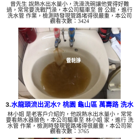
曾先生 說熱水出水量小，洗澡洗碗讓他覺得好難
管清洗
過，常常要洗戰鬥澡，本公司驅車至 曾 公館，進行
洗水管 作業，檢測時發現管路堵得很嚴重，本公司
觀看次數：3424
架起 高周波水管清洗機，灌入 檸檬酸水 至管路裡
面，等了約15分，開啟 水管清洗機 ，啟動 脈衝 模
式，一開始就洗出洗黃白色髒水，越洗顏色就越深，
如下圖片影片，兩個多小時後， 熱水出水量恢復
了，曾先生能好好洗澡了!! 如是自來水，如水管老
化，會產生鐵鏽跟泥沙堆積，洗出來的水就會是咖啡
色，地下水含有氧化錳，管壁上會結成黑色管垢，洗
出來的水會跟石油一樣黑，...
3.
水龍頭流出泥水? 桃園 龜山區 萬壽路 洗水
林小姐 是老客戶介紹的，他說熱水出水量小，常常
管
要看熱水器臉色，本公司驅車至 林小姐 家，進行 洗
水管 作業，檢測時發現管路堵得很嚴重，本公司架
觀看次數：3765
起 高周波水管清洗機，灌入 檸檬酸水 至管路裡面，
等了約15分，開啟 水管清洗機 ，啟動 脈衝 模式，一