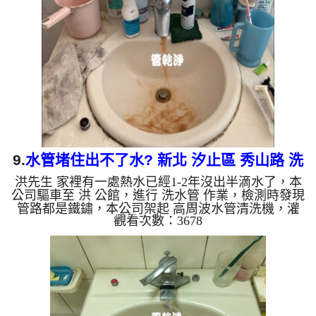
塊)，如下圖片影片，一個多小時後， 熱水出水量明
顯變大，吳先生能洗個痛快的熱水澡了!! 如是自來
水，如水管老化，會產生鐵鏽跟泥沙堆積，洗出來的
水就會是咖啡色，地下水含有氧化錳，管壁上會結成
黑色管垢，洗出...
9.
水管堵住出不了水? 新北 汐止區 秀山路 洗
洪先生 家裡有一處熱水已經1-2年沒出半滴水了，本
水管
公司驅車至 洪 公館，進行 洗水管 作業，檢測時發現
管路都是鐵鏽，本公司架起 高周波水管清洗機，灌
觀看次數：3678
入 檸檬酸水 至管路裡面，等了約15分，開啟 水管清
洗機 ，啟動 螺旋波 模式，一開始就流出棕色髒水，
像是咖啡一樣，如下圖片影片，過程中堵住多次，改
用特殊工法，兩個多小時後， 出水量恢復正常，洪
先生有水可以用了!! 如是自來水，如水管老化，會產
生鐵鏽跟泥沙堆積，洗出來的水就會是咖啡色，地下
水含有氧化錳，管壁上會結成黑色管垢，洗出來的水