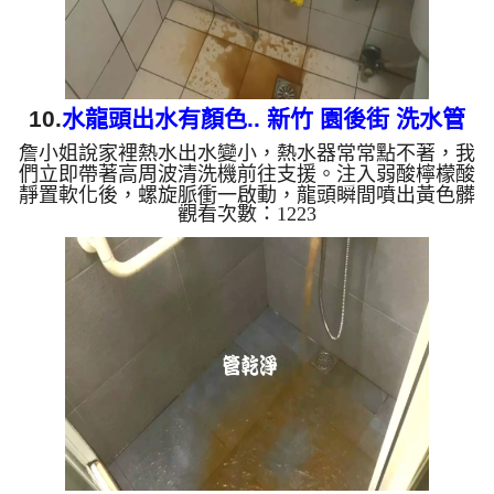
10.
水龍頭出水有顏色.. 新竹 園後街 洗水管
詹小姐說家裡熱水出水變小，熱水器常常點不著，我
們立即帶著高周波清洗機前往支援。注入弱酸檸檬酸
靜置軟化後，螺旋脈衝一啟動，龍頭瞬間噴出黃色髒
觀看次數：1223
水！顏色變成咖啡色，越來越深，看起來像是冬瓜
茶，兩個多小時後，出水變乾淨熱水出水量也恢復
了。 為什麼水管需要定期「大掃除」？ 單靠水壓帶
不走管壁陳年汙垢。不同的水質顏色，反映了不同的
居家隱患： 棕色（鐵鏽）： 管線老化徵兆。 黑色
（氧化錳）： 常見於地下水源。 綠色（銅綠）： 銅
合金接頭氧化。 ...