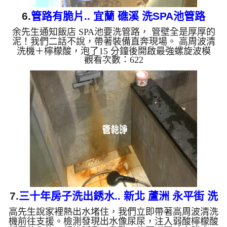
6.
管路有脆片.. 宜蘭 礁溪 洗SPA池管路
余先生通知飯店 SPA池要洗管路， 管壁全是厚厚的
泥！我們二話不說，帶著裝備直奔現場。 高周波清
洗機＋檸檬酸，泡了15 分鐘後開啟最強螺旋波模
觀看次數：622
式，多年的泥漿瞬間噴發，地面都是一片片的脆片！
清洗過後，水質從「黃泥湯」變回「清澈泉」，連出
水量都恢復正常了！ 管路塞住別心煩，找我們清洗
最心安！ 清洗水管, 水管清洗, 洗水管, 熱水忽冷忽熱
...
7.
三十年房子洗出銹水.. 新北 蘆洲 永平街 洗
高先生說家裡熱出水堵住，我們立即帶著高周波清洗
水管
機前往支援。檢測發現出水像尿尿，注入弱酸檸檬酸