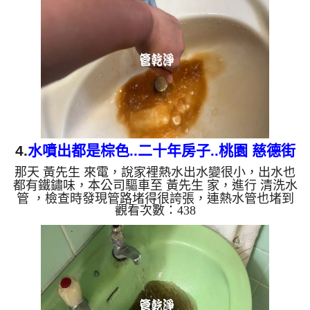
忽然轉變為深綠色的髒水，看起來就像是一杯濃郁的
蔬果汁。專業團隊兩個多小時的細心反覆清洗，水質
終於回復清澈，且冷水的出水量也完全恢復正常，順
暢如新。 從水管清洗的顏色，看懂您的居家水質與
管垢秘密 許多人好...
4.
水噴出都是棕色..二十年房子..桃園 慈德街
那天 黃先生 來電，說家裡熱水出水變很小，出水也
清洗水管
都有鐵鏽味，本公司驅車至 黃先生 家，進行 清洗水
管 ，檢查時發現管路堵得很誇張，連熱水管也堵到
觀看次數：438
幾乎沒空間，本公司架起 高周波水管清洗機，注
入 檸檬酸 至水管，等候約15分鐘，利用 水管清洗機
，開啟 水槌 模式，要把水管內的異物沖出來，一開
始水龍頭就噴出棕色，味道也很刺鼻，黃先生 說，
我家水管裡怎麼這麼髒!! 如是自來水，如水管老
化，會產生鐵鏽跟泥沙堆積，洗出來的水就會是咖啡
色，地下水含有氧化錳，管壁上會結...