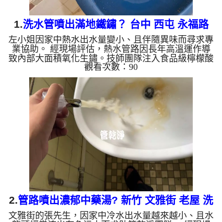
1.
洗水管噴出滿地鐵鏽？ 台中 西屯 永福路
左小姐因家中熱水出水量變小、且伴隨異味而尋求專
清洗水管
業協助。 經現場評估，熱水管路因長年高溫運作導
致內部大面積氧化生鏽。技師團隊注入食品級檸檬酸
觀看次數：90
靜置 15 分鐘軟化管垢後，啟動高週波水管清洗機的
水槌脈衝模式，於 2 多小時內徹底清除管壁積垢，使
熱水出水量完全恢復正常，水質重現清澈。 ?️ 左小姐
宅：熱水管高週波清洗 3 大施工步驟 食品級檸檬酸
靜置軟化（15分鐘）： 將檸檬酸注入熱水管路，分
解並軟化沉積多年的鐵鏽塊與硬化水垢。 高週波水
槌與脈衝剝離： 微電腦精準...
2.
管路噴出濃郁中藥湯? 新竹 文雅街 老屋 洗
文雅街的張先生，因家中冷水出水量越來越小、且水
水管