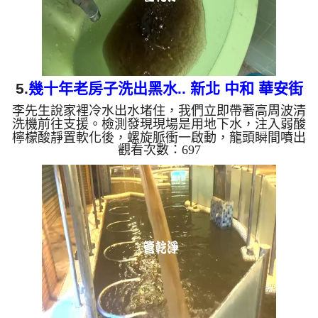
5.
幾十年老房子洗出黑水.. 新北 中和 華安街
李先生說家裡冷水出水堵住，我們立即帶著高周波清
水管清洗
洗機前往支援。檢測發現現場是用地下水，注入弱酸
檸檬酸靜置軟化後，螺旋脈衝一啟動，龍頭瞬間噴出
觀看次數：697
黑色髒水！顏色越來越深，還掉出一顆顆黑色脆片，
四個多小時後，出水變乾淨出水量也恢復了。 為什
麼水管需要定期「大掃除」？ 單靠水壓帶不走管壁
陳年汙垢。不同的水質顏色，反映了不同的居家隱
患： 棕色（鐵鏽）： 管線老化徵兆。 黑色（氧化
錳）： 常見於地下水源。 綠色（銅綠）： 銅合金接
頭氧化。 ...