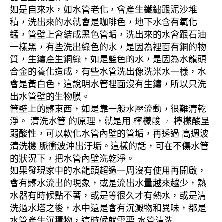
如是自來水，如水管老化，會產生鐵鏽跟泥沙堆
積，洗出來的水就會是咖啡色，地下水含有氧化
錳，管壁上會結成黑色管垢，洗出來的水會跟石油
一樣黑，有些洗出綠色的水，是因為裡面有銅的物
質，生鏽產生銅綠，如是藍色的水，是因為水龍頭
合金的養化造成，有些水管洗出像洗米水一樣，水
會是黃白色，這說明水管裡面沒有生鏽，所以只洗
出水管壁的生物膜。
管壁上的髒東西，如是靠一般水壓流動，很難清乾
淨。 清洗水管 的原理，就是用 檸檬酸 ， 檸檬酸呈
弱酸性，可以軟化水管內壁的管垢，再透過 高週波
清洗機 脈衝波沖出汙垢。這樣的話，可在不傷水管
的狀況下，把水管內壁洗乾淨。
如果發現家中的水龍頭超過一周沒有使用再開啟，
會有髒水流出的現象，或是流出水量越來越少，熱
水器有時候點不著，或是等很久才有熱水，或是清
洗過水塔之後，水中還是會有沉澱物和異味，都是
水管產生沉積物，這時候就需要 水管清洗