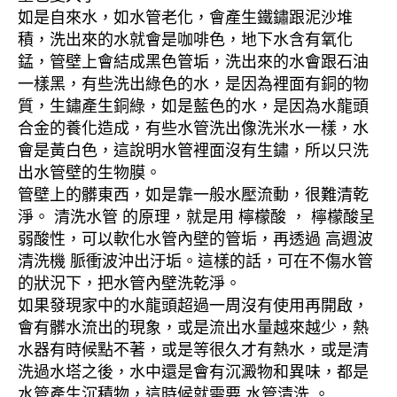
如是自來水，如水管老化，會產生鐵鏽跟泥沙堆
積，洗出來的水就會是咖啡色，地下水含有氧化
錳，管壁上會結成黑色管垢，洗出來的水會跟石油
一樣黑，有些洗出綠色的水，是因為裡面有銅的物
質，生鏽產生銅綠，如是藍色的水，是因為水龍頭
合金的養化造成，有些水管洗出像洗米水一樣，水
會是黃白色，這說明水管裡面沒有生鏽，所以只洗
出水管壁的生物膜。
管壁上的髒東西，如是靠一般水壓流動，很難清乾
淨。 清洗水管 的原理，就是用 檸檬酸 ， 檸檬酸呈
弱酸性，可以軟化水管內壁的管垢，再透過 高週波
清洗機 脈衝波沖出汙垢。這樣的話，可在不傷水管
的狀況下，把水管內壁洗乾淨。
如果發現家中的水龍頭超過一周沒有使用再開啟，
會有髒水流出的現象，或是流出水量越來越少，熱
水器有時候點不著，或是等很久才有熱水，或是清
洗過水塔之後，水中還是會有沉澱物和異味，都是
水管產生沉積物，這時候就需要 水管清洗 。