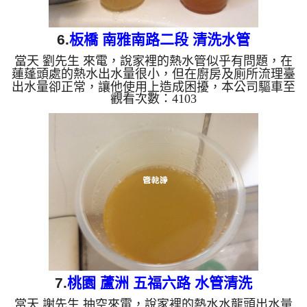
6.
板橋 南雅南路二段 清洗水管
當天 劉先生 來電，說家裡的熱水管似乎有問題，在
蓮蓬頭處的熱水出水量很小，但在廚房及廁所流理臺
出水量卻正常，讓他使用上造成困擾，本公司驅車至
觀看次數：4103
劉 公館 查看，發現管路已經生鏽的很嚴重，導致熱
水無法正常通過，本公司架起 水管清洗機 ，開始 洗
水管 ，水龍頭噴出很髒的鏽水，如下圖及影片，劉
先生 都嚇了一跳， 水管清洗 約兩小時後，出水沒有
異物也不沒顏色了， 劉先生能正常洗澡了。 清洗水
管, 水管清洗, 洗水管, 熱水管堵塞, 熱水忽冷忽熱, 洗
管路, 清管路 ...
7.
桃園 蘆洲 五福六路 水管清洗
當天 謝先生 抽空來電，說家裡的熱水水龍頭出水量