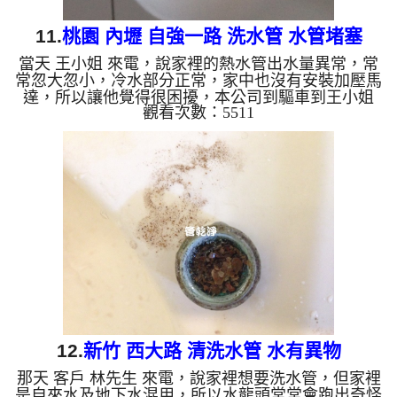
11.
桃園 內壢 自強一路 洗水管 水管堵塞
當天 王小姐 來電，說家裡的熱水管出水量異常，常
常忽大忽小，冷水部分正常，家中也沒有安裝加壓馬
達，所以讓他覺得很困擾，本公司到驅車到王小姐
觀看次數：5511
家， 檢測水管問題，並沒有發現管路異常部分，本
公司架起 水管清洗機 ，開始 清洗水管 ，水龍頭噴出
很多髒水，突然噴出了一個塑膠袋碎片，如下圖及影
片，王小姐 看到傻住不能語， 水管清洗 約兩小時
後，出水量變大水也沒有異物了， 林小姐可安心用
熱水了。 清洗水管, 水管清洗, 洗水管, 熱水管堵塞,
熱水忽冷忽熱, 洗管路, 清管路 ...
12.
新竹 西大路 清洗水管 水有異物
那天 客戶 林先生 來電，說家裡想要洗水管，但家裡
是自來水及地下水混用，所以水龍頭常常會跑出奇怪