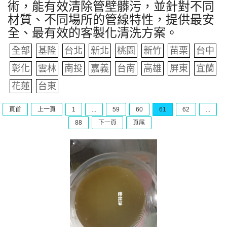
術，能有效清除管壁髒污，並針對不同
材質、不同場所的管線特性，提供最安
全、最有效的客製化清洗方案。
全部
基隆
台北
新北
桃園
新竹
苗栗
台中
彰化
雲林
南投
嘉義
台南
高雄
屏東
宜蘭
花蓮
台東
頁首
上一頁
1
...
59
60
61
62
...
88
下一頁
頁尾