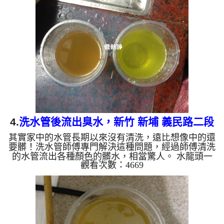
週波機，把檸檬酸的水打入家裡的水管，讓水管壁的
髒東西及生物膜軟化，透過空氣與水混合，產生阻
力，這時候生物膜、雜質等等，就會被高周波打出
來。 客戶說，這水龍頭打開水龍頭，水流出來的就
黑黑一塊塊東西，或是熱水量越來越小，客戶有這個
困擾其實已經很久了。 ...
4.
洗水管後流出臭水，新竹 新埔 義民路二段
其實家中的水管長期以來沒有清洗，遠比想像中的還
水管清洗
要髒！洗水管師傅專門解決這種問題，經過師傅清洗
的水管流出各種顏色的髒水，相當驚人。 水龍頭一
觀看次數：4669
開流出淡黃色的水，接著顏色越來越深，逐漸變成深
咖啡色，還散發陣陣臭味，這不是自來水出問題，而
是專業人士正在幫這戶人家清洗水管。 因有一次我
就看到日本影片有在洗水管，因日本的水可生飲，那
就研究洗水管這件事情。 屋齡將近30年，首次水管
大清洗，水管裡的髒東西不斷流出來，慢慢的水的顏
色越來越淡，沉澱物也越來越少，終於恢復到乾淨的