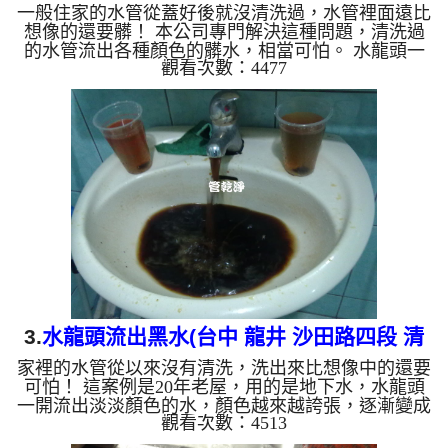
一般住家的水管從蓋好後就沒清洗過，水管裡面遠比
水管 )
想像的還要髒！ 本公司專門解決這種問題，清洗過
的水管流出各種顏色的髒水，相當可怕。 水龍頭一
觀看次數：4477
開流出淡但顏色的水，慢慢變成咖啡色，還發出臭
味，這不是自來水來源的問題，而是本公司在幫住在
天母的張先生 洗水管。 水管裡的異物不斷流出來，
慢慢水的顏色越來越透明，髒東西也越來越少，終於
變成乾淨的清水。 清洗水管是利用高週波機，把檸
檬酸水打入水管，讓水管管壁的鐵鏽及生物膜軟化，
透過空氣與水混合，產生阻力，這時候高周波就會把
生物膜、鐵鏽...
3.
水龍頭流出黑水(台中 龍井 沙田路四段 清
家裡的水管從以來沒有清洗，洗出來比想像中的還要
洗水管)
可怕！ 這案例是20年老屋，用的是地下水，水龍頭
一開流出淡淡顏色的水，顏色越來越誇張，逐漸變成
觀看次數：4513
黑色，還有難聞的臭味，這不是水源出問題，而是本
公司正在幫這戶人家清洗水管。 清洗水管是利用高