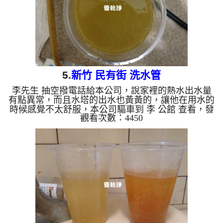
清水。 洗水管...
5.
新竹 民有街 洗水管
李先生 抽空撥電話給本公司，說家裡的熱水出水量
有點異常，而且水塔的出水也黃黃的，讓他在用水的
時候感覺不太舒服，本公司驅車到 李 公館 查看，發
觀看次數：4450
現水管管路中都是密密麻麻的鐵鏽加泥土，本公司架
起 水管清洗機 ，開始 洗水管 ，水龍頭噴出又多又黃
的髒水，髒水上還服有一層油汙，如下圖及影片，李
先生 看到都很訝異， 水管清洗 約兩小時後，本公司
便到頂樓洗水塔，經過驗收後， 出水沒有異物也不
沒顏色了，李先生能正常用水了。 清洗水管, 水管清
洗, 洗水管, 熱水管堵塞, 熱水忽冷忽熱, ...