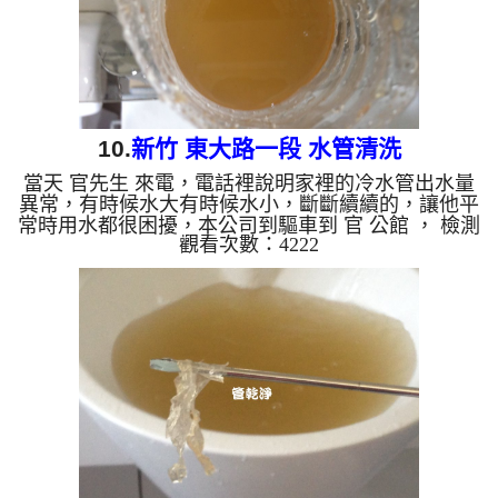
10.
新竹 東大路一段 水管清洗
當天 官先生 來電，電話裡說明家裡的冷水管出水量
異常，有時候水大有時候水小，斷斷續續的，讓他平
常時用水都很困擾，本公司到驅車到 官 公館 ， 檢測
觀看次數：4222
水管問題時，並無管路異常，本公司二話不說架起
水管清洗機 ，開始 洗水管 ，連蓬頭處噴出不少異
物，如下圖及影片，官先生 看了也搖頭， 水管清洗
約兩小時後，冷水出水量變大了，出水也沒有異物，
官先生總算能回復正常用水習慣了。 清洗水管, 水管
清洗, 洗水管, 熱水管堵塞, 熱水忽冷忽熱, 洗管路, 清
管路 ...