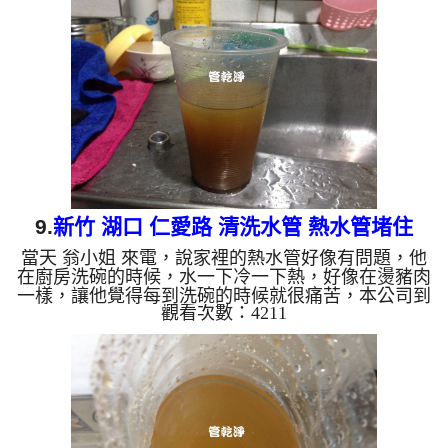
到很想吐， 水管清洗 約兩小時後，出水也沒有異物
也不在有味道了， 唐小姐總算能正常使用了。 清洗
水管, 水管清洗, 洗水管, 熱水管堵塞, 熱水忽冷忽熱,
洗管路, 清管路 ...
9.
新竹 湖口 仁愛路 清洗水管 熱水管堵住
當天 翁小姐 來電，說家裡的熱水管好像有問題，他
在廚房洗碗的時候，水一下冷一下熱，好像在燙豬肉
一樣，讓他覺得每到洗碗的時候就很痛苦，本公司到
觀看次數：4211
翁小姐 住處檢測，發現水管裡面都是淤泥，當然水
就無法正常流動了，本公司架起 水管清洗機 ，開始
洗水管 ，流理臺狂噴出黃水，如下圖及影片，翁小
姐 很訝異， 水管清洗 約兩小時後，水出水量變大
了，出水也沒有異物， 翁小姐總算能正常洗碗了。
清洗水管, 水管清洗, 洗水管, 熱水管堵塞, 熱水忽冷忽
熱, 洗管路, 清管路 ...