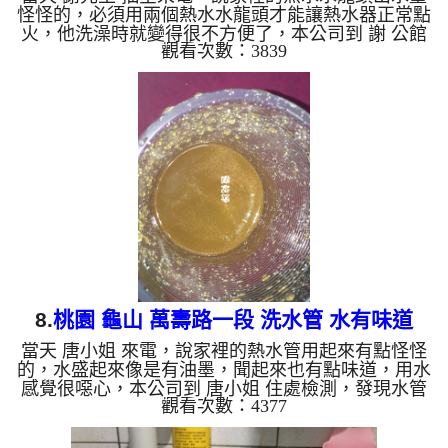
怪怪的，必須用兩個熱水水龍頭才能讓熱水器正常點
火，他洗澡時就變得很不方便了，本公司到 謝 公館
觀看次數：3839
檢測，發現水管裡面有不少泥沙及鐵鏽，所以水就無
法通過了，本公司架起 水管清洗機 ，開始 洗水管 ，
蓮蓬頭噴出黃水連綿不斷，如下圖及影片，謝先生
看到都很訝異， 水管清洗 約兩小時後，出水沒有顏
色了， 謝先生總算不用洗戰鬥澡了。 清洗水管, 水管
清洗, 洗水管, 熱水管堵塞, 熱水忽冷忽熱, 洗管路, 清
管路 ...
8.
桃園 龜山 萬壽路一段 洗水管 水有味道
當天 唐小姐 來電，說家裡的熱水管用起來有點怪怪
的，水盛起來像是有油墨，聞起來也有點味道，用水
感覺很噁心，本公司到 唐小姐 住處檢測，發現水管
觀看次數：4377
裡面有油墨及鐵鏽，所以水有味道是很正常的，本公
司架起 水管清洗機 ，開始 洗水管 ，流理臺噴出很髒
的黃水，連布都染黃了，如下圖及影片，唐小姐 看