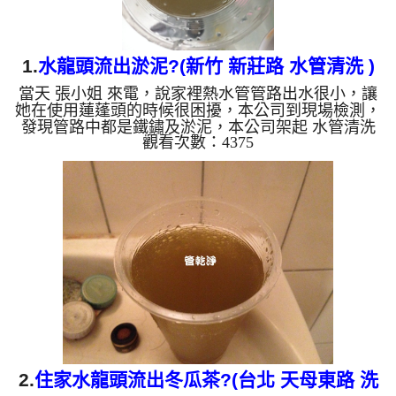
1.
水龍頭流出淤泥?(新竹 新莊路 水管清洗 )
當天 張小姐 來電，說家裡熱水管管路出水很小，讓
她在使用蓮蓬頭的時候很困擾，本公司到現場檢測，
發現管路中都是鐵鏽及淤泥，本公司架起 水管清洗
觀看次數：4375
機 並開始作業，清洗過的水管流出黃色的髒水，相
當可怕。 水龍頭一開流出淡淡黃顏色的水，慢慢變
成咖啡色黑色，還發出刺鼻味， 水管裡的異物不斷
流出來，慢慢水的顏色越來越透明，髒東西也越來越
少，終於變成乾淨的清水。高周波會把管壁異物剝
離，直到水排到透明為止， 客戶 張小姐 看到洗出來
的水怎麼會是這顏色，當下就傻住了。 清洗水管, 水
管清洗, ...
2.
住家水龍頭流出冬瓜茶?(台北 天母東路 洗