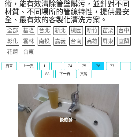
術，能有效清除管壁髒污，並針對不同
材質、不同場所的管線特性，提供最安
全、最有效的客製化清洗方案。
全部
基隆
台北
新北
桃園
新竹
苗栗
台中
彰化
雲林
南投
嘉義
台南
高雄
屏東
宜蘭
花蓮
台東
頁首
上一頁
1
...
74
75
76
77
...
88
下一頁
頁尾