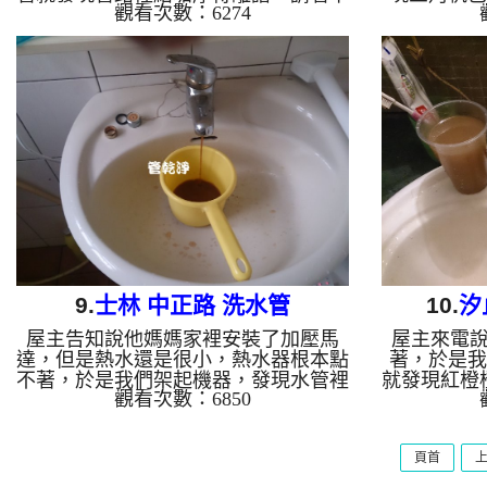
觀看次數：6274
圖，清洗水管 約半小時後，水量就恢
水管 時
復正常了 清洗水管 水管清洗 洗水管
艷，居然是
熱水管堵塞 熱水忽冷忽熱 ...
多久熱水
水管清洗 
9.
士林 中正路 洗水管
10.
汐
屋主告知說他媽媽家裡安裝了加壓馬
屋主來電
達，但是熱水還是很小，熱水器根本點
著，於是我
不著，於是我們架起機器，發現水管裡
就發現紅橙
觀看次數：6850
蘊藏著不少胡蘿蔔汁，而且還散發著濃
不絕的流出
濃的機油味，洗了約三個小時，熱水管
了兩個小時
就可以點著熱水器 清洗水管 水管清
洗水管 水
頁首
洗 洗水管 熱水管堵塞 熱水忽冷忽熱 ...