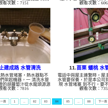
觀看次數：7151
觀看次數：606
，發現水的顏色更是讓人驚
器，灌入檸檬酸，一起動
藍綠色，真是太意外了，沒
如沙子般的硬塊，一片片
管出口就洗通了 清洗水管
出，沒多久，屋主滿意
洗水管 熱水管堵塞 熱水忽冷
洗水管 水管清洗 洗水管
忽熱 ...
熱水忽冷忽熱 ..
止建成路 水管清洗
11.
苗栗 蟠桃 水
說熱水管堵塞，熱水器點不
電話中與屋主連繫時，屋
們架起機器，一 清洗水管
水管要保養，於是本公司
橙的胡蘿蔔汁從水龍頭源源
現 水管堵塞 到不行，要
觀看次數：7816
觀看次數：735
，還散發濃厚的機油味，花
裝加壓馬達，我想水都出
總算替客戶解決問題 清
洗水管 機器後，雖然打出
管清洗 洗水管 熱水管堵塞
不如預期的骯髒，但是看
上一頁
1
...
82
83
84
85
...
88
下一頁
熱水忽冷忽熱 ...
路完全堵塞，真是誇張...
管清洗 洗水管 熱水管堵塞