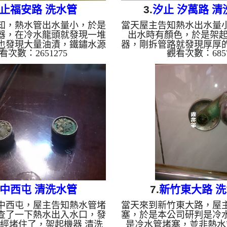
止福安路 洗水管
3.
汐止 汐萬路 清
知，熱水管出水量小，於是
當天屋主告知熱水出水量
器，在冷水龍頭就發現一堆
出水時有顏色，於是架起
也發現大量油漬，鐵鏽水源
器，剛拆管路就發現厚厚
看次數：2651275
觀看次數：685
出，真是令人汗顏 清洗水
清洗水管 時，沒想到一
洗 洗水管 熱水管堵塞 熱水
汁從水龍頭不斷流出。 
忽冷忽熱...
管清洗 洗水管 熱水管堵塞
熱 ...
中西屯 清洗水管
7.
新竹東大路 
中西屯，屋主告知熱水管堵
當天來到新竹東大路，屋
查了一下熱水出入水口，發
塞，於是本公司研判是冷
經堵住了，架起機器 清洗
是冷水管堵塞，並非熱水