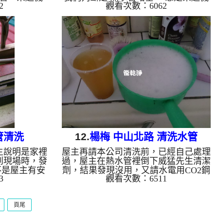
2
觀看次數：6062
機器，就發現
器，剛灌好 檸檬酸，就看到灰色的水
從水龍頭流
從水管噴出來，味道相當刺鼻噁心，洗
的付款了 清
了約一個多小時，終於把屋主的問題解
 熱水管堵塞
決 清洗水管 水管清洗 洗水管 熱水管
.
堵塞 熱水忽冷忽熱 ...
管清洗
12.
楊梅 中山北路 清洗水管
主說明是家裡
屋主再請本公司清洗前，已經自己處理
到現場時，發
過，屋主在熱水管裡倒下威猛先生清潔
不是屋主有安
劑，結果發現沒用，又請水電用CO2鋼
3
觀看次數：6511
不來，安裝好
瓶及用拉電線的軟管在水管理抽插，結
來的 管底水
果發現還是沒用，最後本公司處理時，
看第一圖，管
管路裡面盡是泡沫水，威猛先生清潔
頁尾
 清洗水管 水
劑，最後本公司 清洗水管時，把管路
 熱水忽冷忽
裡的髒東西處理掉，屋主非常滿意。