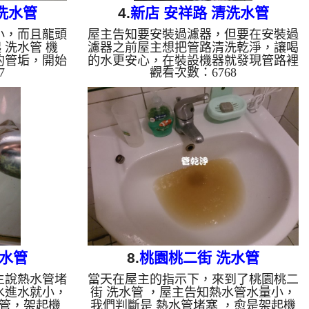
洗水管
4.
新店 安祥路 清洗水管
小，而且龍頭
屋主告知要安裝過濾器，但要在安裝過
 洗水管 機
濾器之前屋主想把管路清洗乾淨，讓喝
的管垢，開始
的水更安心，在裝設機器就發現管路裡
7
觀看次數：6768
杯杯的胡蘿蔔
有垢，洗出來的水就像維大力一樣，也
清洗水管 水
是有夠噁的 清洗水管 水管清洗 洗水管
 熱水忽冷忽
熱水管堵塞 熱水忽冷忽熱...
洗水管
8.
桃園桃二街 洗水管
主說熱水管堵
當天在屋主的指示下，來到了桃園桃二
水進水就小，
街 洗水管 ，屋主告知熱水管水量小，
管，架起機
我們判斷是 熱水管堵塞 ，愈是架起機