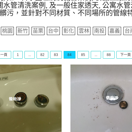
水管清洗案例, 及一般住家透天, 公寓水管
髒污，並針對不同材質、不同場所的管線
桃園
新竹
苗栗
台中
彰化
雲林
南投
嘉義
台
上一頁
1
...
82
83
84
85
...
88
下一頁