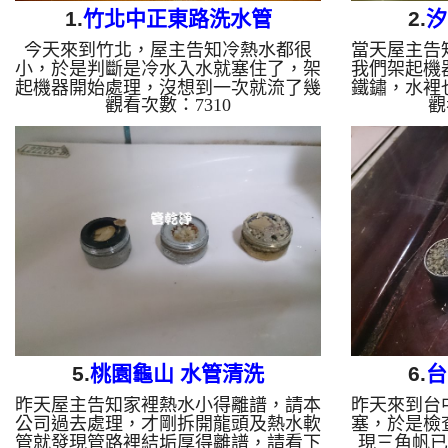
1.
竹北中正東路洗水管
2.
汐
今天來到竹北，屋主告知冷熱水都很
當天屋主告
小，於是判斷是冷水入水就塞住了，架
我們架起機
起機器開始處理，沒想到一次就流了幾
鐵鏽，水裡
觀看次數：7310
觀
分鐘的髒水，讓屋主嚇了一跳 清洗水
源不絕的留
管 水管清洗 洗水管 熱水管堵塞 熱水
管 水管清
忽冷忽熱 ...
5.
桃園龜山 水管清洗
6.
台
昨天屋主告知家裡熱水小得離譜，請本
昨天來到台
公司過去處理，才剛拆開龍頭及熱水軟
塞，於是檢
管就發現管路裡結垢厚得離譜，請看下
現三角帆已